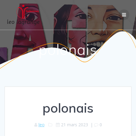
Passer
au
contenu
polonais
polonais
leo
21 mars 2023
|
0