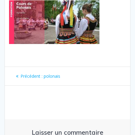
Navigation
Article
Précédent :
polonais
de
précédent
:
l’article
Laisser un commentaire