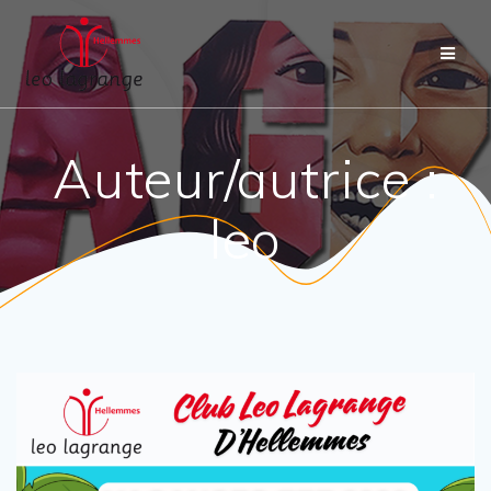
Passer
au
contenu
Auteur/autrice :
leo