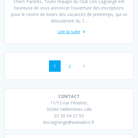
Chers Parents, Toute l’équipe du Club Léo Lagrange est
heureuse de vous annoncer l’ouverture des inscriptions
pour le centre de loisirs des vacances de printemps, qui se
dérouleront du 7…
Lire la suite
Navigation
Page
Page
1
2
au
sein
des
CONTACT
11/13 rue Fénelon,
articles
59260 Hellemmes-Lille
03 20 04 21 93
leo.lagrange@wanadoo.fr