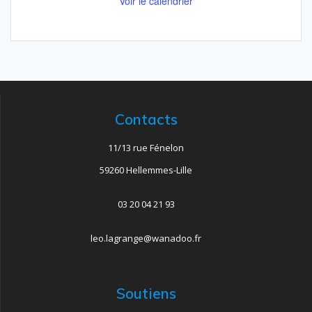
Voir le calendrier
Contacts
11/13 rue Fénelon
59260 Hellemmes-Lille
03 20 04 21 93
leo.lagrange@wanadoo.fr
Soutiens