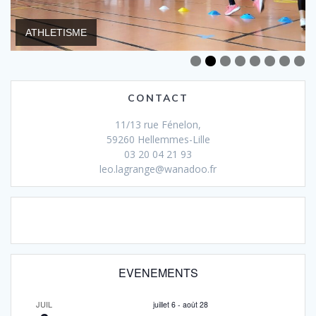
DANSE
ATHLETISME
ARTS MARTIAUX
NATATION
SPORTS COLLECTIFS
FORME
BIEN-ETRE/RELAXATION
BADMINTON
CONTACT
11/13 rue Fénelon,
59260 Hellemmes-Lille
03 20 04 21 93
leo.lagrange@wanadoo.fr
EVENEMENTS
JUIL
juillet 6
-
août 28