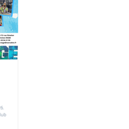
6.
lub