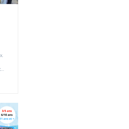
x.
t…