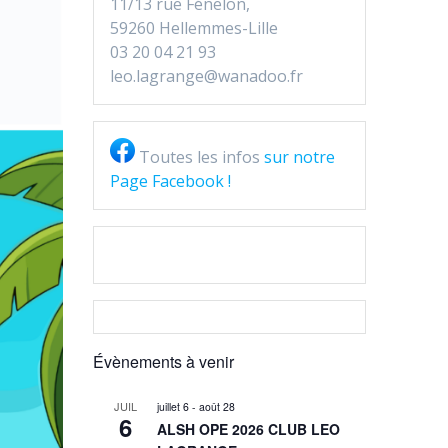
11/13 rue Fénelon,
59260 Hellemmes-Lille
03 20 04 21 93
leo.lagrange@wanadoo.fr
Toutes les infos
sur notre
Page Facebook !
Évènements à venir
JUIL
juillet 6
-
août 28
6
ALSH OPE 2026 CLUB LEO