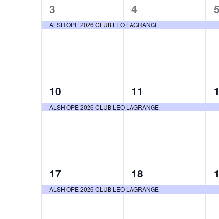
n
1
1
3
4
e
d
évènement,
évènement,
ALSH OPE 2026 CLUB LEO LAGRANGE
e
r
t
i
n
1
1
10
11
e
évènement,
évènement,
a
ALSH OPE 2026 CLUB LEO LAGRANGE
r
v
d
i
e
1
1
17
18
g
É
évènement,
évènement,
ALSH OPE 2026 CLUB LEO LAGRANGE
a
v