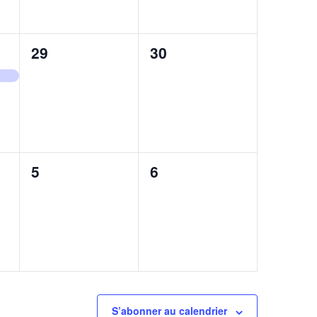
n
t
0
0
29
30
,
évènement,
évènement,
0
0
5
6
,
évènement,
évènement,
S’abonner au calendrier