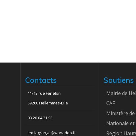
s
É
v
è
n
e
Contacts
Soutiens
m
Mairie de H
11/13 rue Fénelon
e
CAF
59260 Hellemmes-Lille
Ministère de 
n
03 20 04 21 93
Nationale et
t
leo.lagrange@wanadoo.fr
Région Hauts