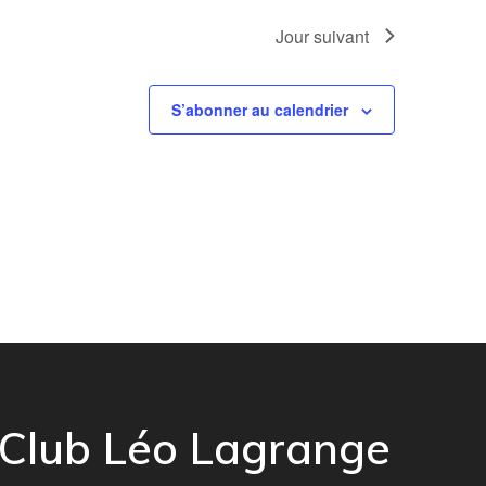
n
Jour suivant
t
S’abonner au calendrier
Club Léo Lagrange