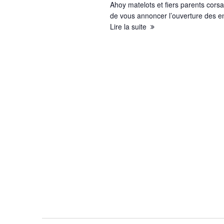
Ahoy matelots et fiers parents corsai
e
de vous annoncer l’ouverture des 
Lire la suite
e
t
n
a
v
i
g
a