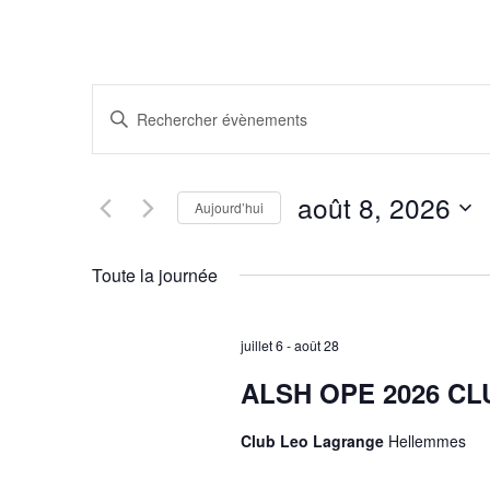
R
Saisir
mot-
e
clé.
Rechercher
c
août 8, 2026
Aujourd’hui
Évènements
Sélectionnez
par
h
une
mot-
Toute la journée
date.
clé.
e
juillet 6
-
août 28
r
ALSH OPE 2026 C
c
Club Leo Lagrange
Hellemmes
h