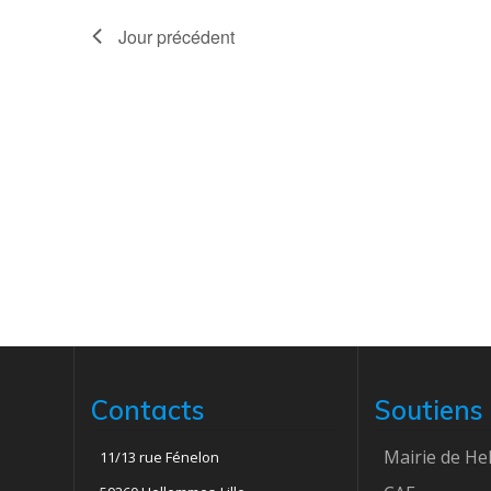
t
Jour précédent
i
o
n
d
e
v
u
Contacts
Soutiens
e
Mairie de H
11/13 rue Fénelon