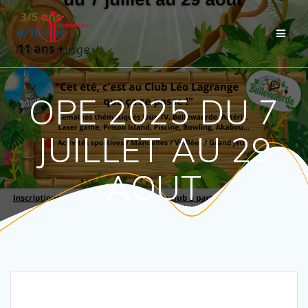
Passer
au
contenu
OPE 2025 DU 7
JUILLET AU 29
AOUT