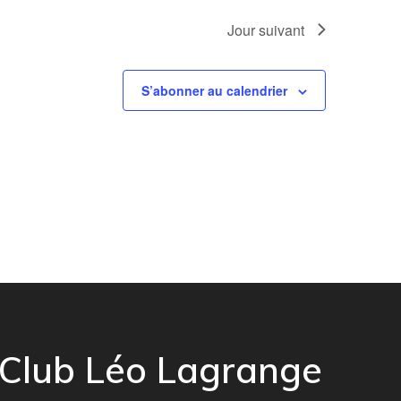
n
Jour suivant
t
S’abonner au calendrier
Club Léo Lagrange