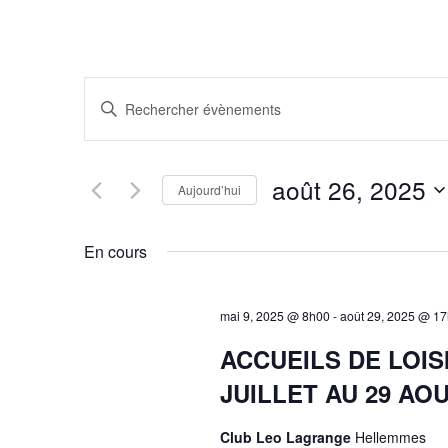
R
Saisir
mot-
e
clé.
Rechercher
c
août 26, 2025
Aujourd’hui
Évènements
Sélectionnez
par
h
une
mot-
En cours
date.
clé.
e
mai 9, 2025 @ 8h00
-
août 29, 2025 @ 1
r
ACCUEILS DE LOI
c
JUILLET AU 29 AO
h
Club Leo Lagrange
Hellemmes