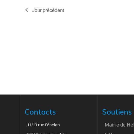
t
Jour précédent
i
o
n
d
e
v
u
Contacts
Soutiens
e
Mairie de H
11/13 rue Fénelon