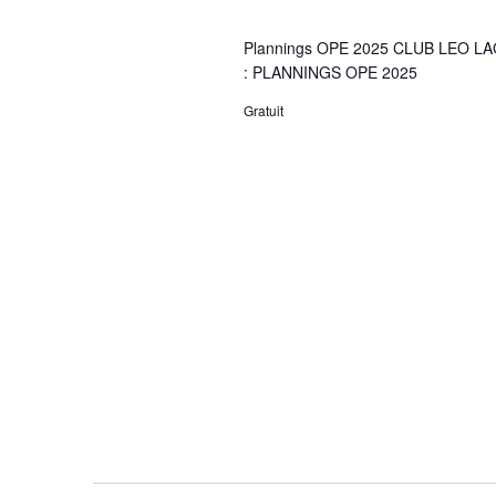
e
Plannings OPE 2025 CLUB LEO LA
: PLANNINGS OPE 2025
e
Gratuit
t
n
a
v
i
g
a