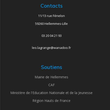
Contacts
e
s
11/13 rue Fénelon
59260 Hellemmes-Lille
É
03 20 04 21 93
v
è
leo.lagrange@wanadoo.fr
n
Soutiens
e
Mairie de Hellemmes
m
CAF
e
Ministère de l'Education Nationale et de la Jeunesse
n
Région Hauts de France