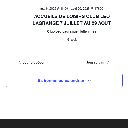
i
n
mai 9, 2025 @ 8h00
-
août 29, 2025 @ 17h00
e
g
ACCUEILS DE LOISIRS CLUB LEO
m
LAGRANGE 7 JUILLET AU 29 AOUT
a
e
Club Leo Lagrange
Hellemmes
t
n
Gratuit
t
i
o
Jour précédent
Jour suivant
n
S’abonner au calendrier
d
e
v
u