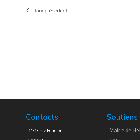
t
Jour précédent
i
o
n
d
e
v
u
Contacts
Soutiens
e
Mairie de H
11/13 rue Fénelon