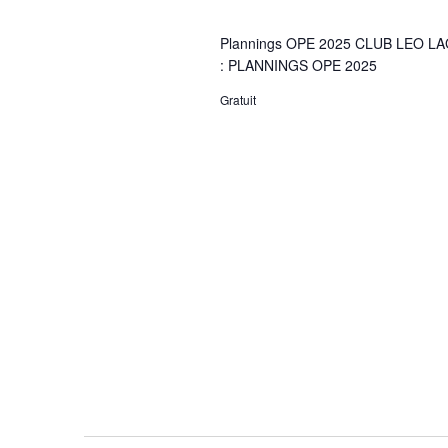
e
Plannings OPE 2025 CLUB LEO LA
: PLANNINGS OPE 2025
e
Gratuit
t
n
a
v
i
g
a