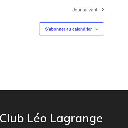
n
Jour suivant
t
S’abonner au calendrier
Club Léo Lagrange