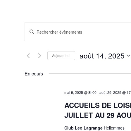
R
Saisir
mot-
e
clé.
Rechercher
c
août 14, 2025
Aujourd’hui
Évènements
Sélectionnez
par
h
une
mot-
En cours
date.
clé.
e
mai 9, 2025 @ 8h00
-
août 29, 2025 @ 1
r
ACCUEILS DE LOI
c
JUILLET AU 29 AO
h
Club Leo Lagrange
Hellemmes