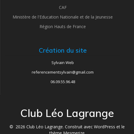
v
CAF
Ministère de l'Education Nationale et de la Jeunesse
u
Région Hauts de France
e
s
Création du site
É
Sylvain Web
v
referencementsylvain@gmail.com
è
06.09.55.96.48
n
e
Club Léo Lagrange
m
© 2026 Club Léo Lagrange. Construit avec WordPress et le
thème Mesmerize