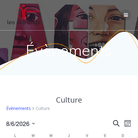
Passer
au
contenu
Évènements
Culture
Évènements
Culture
R
8/6/2026
N
Recherche
Mois
Sélectionnez
a
L
LUNDI
M
MARDI
M
MERCREDI
J
JEUDI
V
VENDREDI
S
SAMEDI
D
DIMANC
une