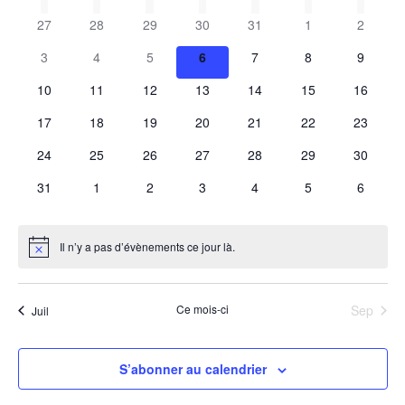
e
C
v
date.
27
28
29
30
31
1
2
c
a
i
3
4
5
6
7
8
9
h
g
l
10
11
12
13
14
15
16
a
e
e
17
18
19
20
21
22
23
t
r
n
i
24
25
26
27
28
29
30
o
c
d
31
1
2
3
4
5
6
n
h
r
d
Il n’y a pas d’évènements ce jour là.
Notice
e
i
e
v
e
e
Ce mois-ci
Sep
Juil
u
t
r
e
n
S’abonner au calendrier
d
s