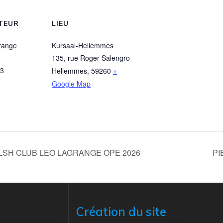
TEUR
LIEU
range
Kursaal-Hellemmes
135, rue Roger Salengro
93
Hellemmes
,
59260
+
Google Map
LSH CLUB LEO LAGRANGE OPE 2026
PI
Création du site