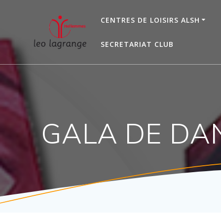
Passer
au
CENTRES DE LOISIRS ALSH
contenu
SECRETARIAT CLUB
GALA DE DAN